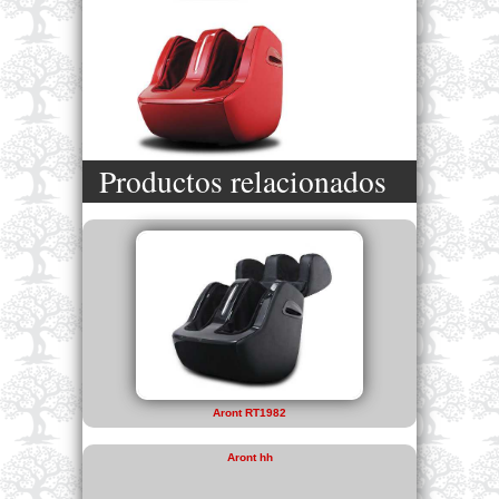
Productos relacionados
Aront RT1982
Aront hh